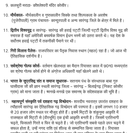
कलचुरी मराठा- कौश्लेश्वरी मंदिर कोसीर।
मौर्यकाल
– मौर्यकालीन व गुप्तकालीन सिक्के तथा शिल्पकला के अवशेष
(पुजेरीपाली) ग्राम पंचायत- कान्दुरपाली व अन्य सारंगढ़ जिले के क्षेत्र में मिले है।
द्वितीय विश्वयुद्व
व सारंगढ़- सारंगढ़ की हवाई पट्टी जिल्दी पट्टी द्वितीय विश्व युद्व की
स्मारक है यहाॅ अमेरिकी बमवर्षक विमान ईधन भस्में को उतरा करते थे। यह देश के
सर्वोत्तम हवाई पट्टी में तकनीकी पैमाने पर थी।
गिरी विलास पैलेस
– राजपरिवार का पैतृक निवास स्थान (महल) रहा है। जो आज भी
ऐतिहासिक दर्शनीय है।
सर्वश्रेष्ठ गोल्फ कोर्स
– वर्तमान खेलभाठा का मैदान रियासत काल में छ0ग0 मध्यप्रांत
का श्रेष्ठ गोल्फ कोर्स होने से अंग्रेज अधिकारी यहाॅ खेलने आते थे।
भारत के सुप्रसिद्व संत व समाज सुधारक
– सतनाम पंथ के संस्थापक बाबा गुरु
घासीदास जी की ज्ञान स्थली सारंगढ़ जिला – सारंगढ़ – बिलाईगढ़ (निकट कोसीर
ग्राम) को माना जाता है। ष्मनखे-मनखे एक समानष् के संदेशवाहक की भूमि है।
महत्वपूर्ण संस्कृति पर्व दशहरा गढ़ विच्छेदन
– शारदीय नवरात्र उपरांत दशहरा के
त्यौहारमें सारंगढ़ का ऐतिहासिक गढ़ विच्छेदन की परम्परा है। इसमें लगभग 10 हजार
से 20 हजार लोग स्थल पर मौजूद होते हैं। इसमें मिट्टी के शंकुनुमा आकृति में
राजमहल की मिट्टी से (वीरभूमि) एक इंची आकृति बनती है। जिसमें प्रतिभागी
चढ़ते, फिसलते गिरते व फिर से चढ़ते है। जो प्रतिभागी सबसे पहले उपर चढ़ने में
सफल होता है, उन्हें नगद राशि एवं शील्ड से सम्मानित किया जाता है। रियासत