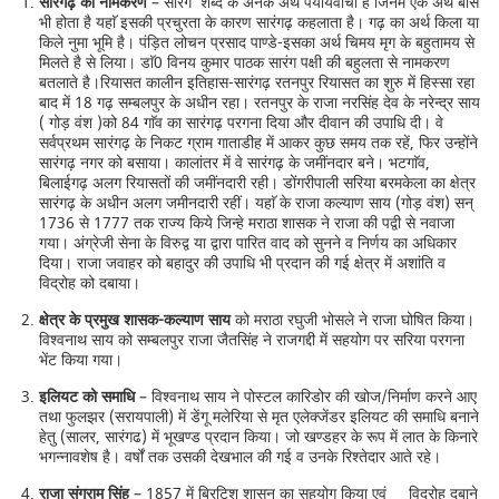
सारंगढ़ का नामकरण
– सारंग शब्द के अनेक अर्थ पर्यायवाची है जिनमें एक अर्थ बांस
भी होता है यहाॅ इसकी प्रचुरता के कारण सारंगढ़ कहलाता है। गढ़ का अर्थ किला या
किले नुमा भूमि है। पंड़ित लोचन प्रसाद पाण्डे-इसका अर्थ चिमय मृग के बहुतामय से
मिलते है से लिया। डाॅ0 विनय कुमार पाठक सारंग पक्षी की बहुलता से नामकरण
बतलाते है।रियासत कालीन इतिहास-सारंगढ़ रतनपुर रियासत का शुरु में हिस्सा रहा
बाद में 18 गढ़ सम्बलपुर के अधीन रहा। रतनपुर के राजा नरसिंह देव के नरेन्द्र साय
( गोड़ वंश )को 84 गाॅव का सारंगढ़ परगना दिया और दीवान की उपाधि दी। वे
सर्वप्रथम सारंगढ़ के निकट ग्राम गाताडीह में आकर कुछ समय तक रहें, फिर उन्होंने
सारंगढ़ नगर को बसाया। कालांतर में वे सारंगढ़ के जमींनदार बने। भटगाॅव,
बिलाईगढ़ अलग रियासतों की जमींनदारी रही। डोंगरीपाली सरिया बरमकेला का क्षेत्र
सारंगढ़ के अधीन अलग जमीनदारी रहीं। यहाॅ के राजा कल्याण साय (गोड़ वंश) सन्
1736 से 1777 तक राज्य किये जिन्हे मराठा शासक ने राजा की पद्वी से नवाजा
गया। अंग्रेजी सेना के विरुद्व या द्वारा पारित वाद को सुनने व निर्णय का अधिकार
दिया। राजा जवाहर को बहादुर की उपाधि भी प्रदान की गई क्षेत्र में अशांति व
विद्रोह को दबाया।
क्षेत्र के प्रमुख शासक-कल्याण साय
को मराठा रघुजी भोसले ने राजा घोषित किया।
विश्वनाथ साय को सम्बलपुर राजा जैतसिंह ने राजगद्दी में सहयोग पर सरिया परगना
भेंट किया गया।
इलियट को समाधि
– विश्वनाथ साय ने पोस्टल कारिडोर की खोज/निर्माण करने आए
तथा फुलझर (सरायपाली) में डेंगू मलेरिया से मृत एलेक्जेंडर इलियट की समाधि बनाने
हेतु (सालर, सारंगढ) में भूखण्ड प्रदान किया। जो खण्डहर के रूप में लात के किनारे
भगन्नावशेष है। वर्षों तक उसकी देखभाल की गई व उनके रिश्तेदार आते रहे।
राजा संग्राम सिंह
– 1857 में ब्रिटिश शासन का सहयोग किया एवं विद्रोह दबाने