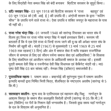
के लिए विद्रोही नेता कमल सिंह को बंदी बनाकर ब्रिटिश सरकार के सुपुर्द किया।
डाॅ0 जवाहर सिंह
– 03 जून 1918 को ब्रिटिश सरकार ने ‘राजा बहादुर‘ एवं
03 जून 1934 को (सी. आई. ई.) की उपाधि दी। अंग्रेजी शासन के द्वारा ‘‘रूलिंग
चीफ‘‘ के उपाधि पाने वाले राजा थे। ऐसा उपाधि व शक्ति जयपुर के महाराजा के पास
भी नहीं थी।
राजा नरेश चंद्र सिंह
– 01 जनवरी 1948 को सारंगढ़ रियासत का भारत संघ में
विलय हुए जिस पर राजा नरेश चन्द्र सिंह ने सहर्ष हस्ताक्षर किये। रूस्तम जी
बतलाते हैं कि ये एक ऐसे राजा थे जिन्हें राज्य जाने की दुःख की अपेक्षा भारत संघ के
निर्माण की खुशी थी। मंत्री (1967) से मुख्यमंत्री 13 मार्च 1969 से 25 मार्च
1969 तक रहकर(13 दिन) और अंत में समाज सेवा में रूचि रखकर राजनैतिक
जीवन से सन्यास ले लिए एवं जीवन पर्यन्त समाज सेवा एवं आदिवासियांे के विकास
के लिए संकल्पित एवं आजीवन भारत के आदिवासी समाज के अध्यक्ष रहें। इसकी
पुत्री कमला देवी सिंह व रजनीगंधा देवी सिंह विधायक एवं कैबिनेट मंत्री रहे। मा0
पुष्पा देवी सिंह 03 बार सांसद रहीं। मेनका सिंह (डाॅक्टर) समाजसेवी है।
पुरातात्विक महत्व
-1. पाषाण काल – बम्हनदेई की सुरंगनुमा गुफा में पाषाण कालीन
इत्यादि मानवों द्वारा निर्मित भित्ती चित्र, शैलचित्र के नष्टप्राय अवशेष (सारंगढ़ से 5
कि.मी.)
सातवाहन कालीन
– शून्य वाद के प्रतिपादक एवं महायान बौद्व भिक्षु नार्गाजुन के
आश्रम सिरपुर के समान शैल कलाकृति सिरोली डोगरी (सारंगढ़ से 05 कि.मी.) में
छत (सिलिंग) पर पैरों के निशान देही भग्नावशेष है। जिससे कुछ समय यहाॅ नार्गाजुन
के दल के विश्राम की अनुमानित है।