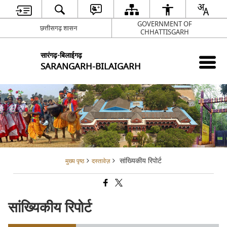
GOVERNMENT OF
छत्तीसगढ़ शासन
CHHATTISGARH
सारंगढ़-बिलाईगढ़
SARANGARH-BILAIGARH
सांख्यिकीय रिपोर्ट
मुख्य पृष्ठ
दस्तावेज़
सांख्यिकीय रिपोर्ट